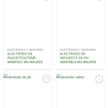
Añadir
Añadir
a la
a la
lista de
lista de
deseos
deseos
ELECTRODOS Y SENSORES
ELECTRODOS Y SENSORES
ELECTRODO DE
ELECTRODO DE
PH/CE/TDS/TEMP
REPUESTO DE PH
MA851D/1 MILWAUKEE
MA916B/3 MILWAUKEE
Añadir
Añadir
a la
a la
lista de
lista de
deseos
deseos