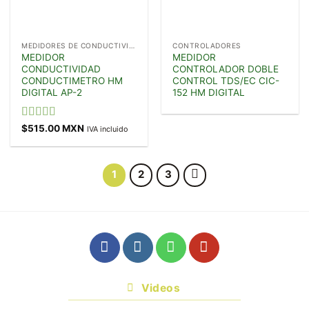
MEDIDORES DE CONDUCTIVIDAD
CONTROLADORES
MEDIDOR
MEDIDOR
CONDUCTIVIDAD
CONTROLADOR DOBLE
CONDUCTIMETRO HM
CONTROL TDS/EC CIC-
DIGITAL AP-2
152 HM DIGITAL
Valorado en
$
515.00 MXN
IVA incluido
5.00
de 5
1
2
3
Videos