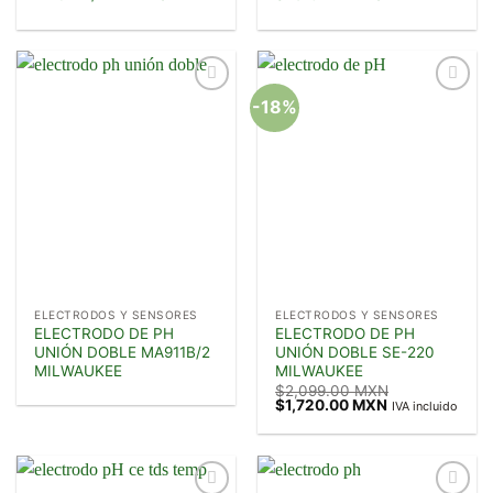
-18%
Añadir
Añadir
a la
a la
lista de
lista de
deseos
deseos
ELECTRODOS Y SENSORES
ELECTRODOS Y SENSORES
ELECTRODO DE PH
ELECTRODO DE PH
UNIÓN DOBLE MA911B/2
UNIÓN DOBLE SE-220
MILWAUKEE
MILWAUKEE
$
2,099.00 MXN
Original
Current
$
1,720.00 MXN
IVA incluido
price
price
was:
is:
$2,099.00 MXN.
$1,720.00 MXN