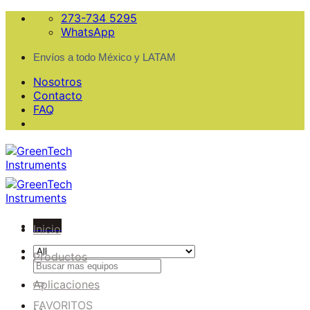
Skip
273-734 5295
to
WhatsApp
content
Envíos a todo México y LATAM
Nosotros
Contacto
FAQ
Menu
Inicio
Productos
Buscar
por:
Aplicaciones
FAVORITOS