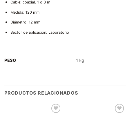
Cable: coaxial, 1 o 3 m
Medida: 120 mm
Diámetro: 12 mm
Sector de aplicación: Laboratorio
PESO
1 kg
PRODUCTOS RELACIONADOS
Añadir
Añadir
a la
a la
lista de
lista de
deseos
deseos