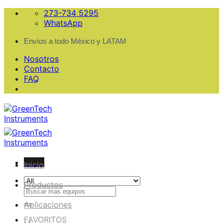
Skip
273-734 5295
to
WhatsApp
content
Envíos a todo México y LATAM
Nosotros
Contacto
FAQ
Menu
Inicio
Productos
Buscar
por:
Aplicaciones
FAVORITOS