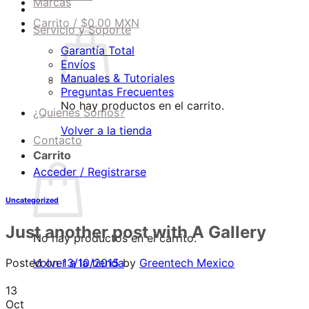
Marcas
Carrito /
$
0.00 MXN
Servicio y Soporte
Garantía Total
Envíos
Manuales & Tutoriales
Preguntas Frecuentes
No hay productos en el carrito.
¿Quienes Somos?
Volver a la tienda
Contacto
Carrito
Acceder / Registrarse
Uncategorized
Just another post with A Gallery
No hay productos en el carrito.
Posted on
13/10/2015
by
Greentech Mexico
Volver a la tienda
13
Oct