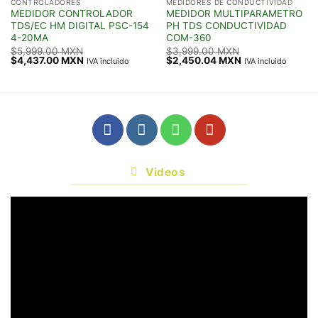
CONTROLADORES
MEDIDORES DE CONDUCTIVIDAD
MEDIDOR CONTROLADOR
MEDIDOR MULTIPARAMETRO
TDS/EC HM DIGITAL PSC-154
PH TDS CONDUCTIVIDAD
4-20MA
COM-360
$
5,999.00 MXN
$
3,999.00 MXN
Original
Current
Original
Current
$
4,437.00 MXN
$
2,450.04 MXN
IVA incluido
IVA incluido
price
price
price
price
was:
is:
was:
is:
$5,999.00 MXN.
$4,437.00 MXN.
$3,999.00 MXN.
$2,450.04 MXN.
Videos