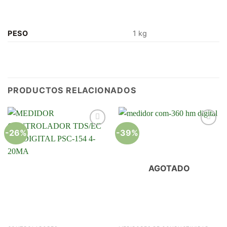
PESO
1 kg
PRODUCTOS RELACIONADOS
-26%
-39%
Añadir
Añadir
a la
a la
lista de
lista de
deseos
deseos
AGOTADO