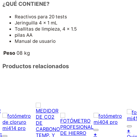
¿QUÉ CONTIENE?
Reactivos para 20 tests
Jeringuilla 4 x 1 mL
Toallitas de limpieza, 4 x 1.5
pilas AA
Manual de usuario
Peso
08 kg
Productos relacionados
Añ
+
Añadir a la
+
l
Qui