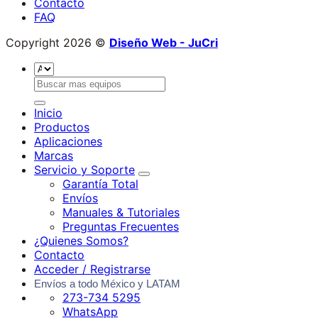
Contacto
FAQ
Copyright 2026 ©
Diseño Web
- JuCri
Buscar
por:
Inicio
Productos
Aplicaciones
Marcas
Servicio y Soporte
Garantía Total
Envíos
Manuales & Tutoriales
Preguntas Frecuentes
¿Quienes Somos?
Contacto
Acceder / Registrarse
Envíos a todo México y LATAM
273-734 5295
WhatsApp