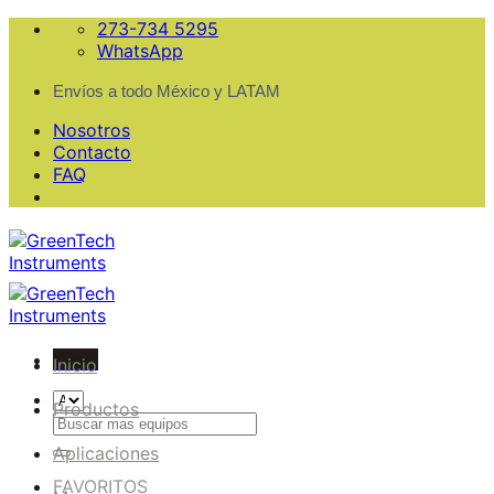
Skip
273-734 5295
to
WhatsApp
content
Envíos a todo México y LATAM
Nosotros
Contacto
FAQ
Menu
Inicio
Productos
Buscar
por:
Aplicaciones
FAVORITOS