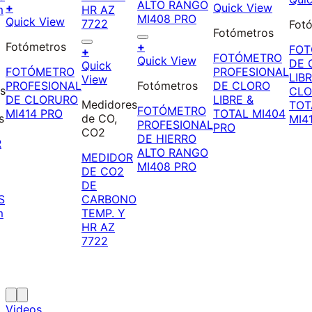
lista de
Añadir a la
d
+
Quick View
deseos
lista de
Quick View
Fot
deseos
Fotómetros
a
Añadir a la
Fotómetros
+
Añadir a la
FOT
+
lista de
FOTÓMETRO
Quick View
lista de
DE 
Quick
deseos
FOTÓMETRO
PROFESIONAL
deseos
LIB
View
PROFESIONAL
Fotómetros
DE CLORO
s
CLO
DE CLORURO
LIBRE &
Medidores
TOT
FOTÓMETRO
MI414 PRO
TOTAL MI404
s
de CO,
MI4
PROFESIONAL
PRO
CO2
DE HIERRO
R
ALTO RANGO
MEDIDOR
MI408 PRO
DE CO2
DE
S
CARBONO
m
TEMP. Y
HR AZ
7722
Videos