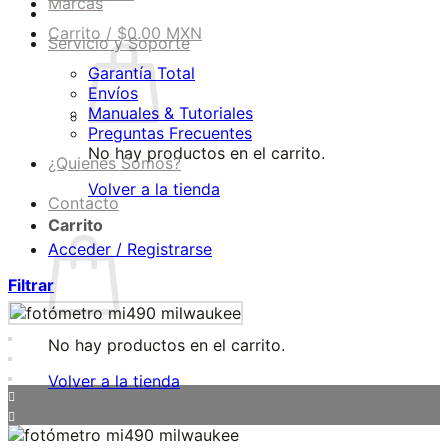
Marcas
Carrito /
$
0.00 MXN
Servicio y Soporte
Garantía Total
Envíos
Manuales & Tutoriales
Preguntas Frecuentes
No hay productos en el carrito.
¿Quienes Somos?
Volver a la tienda
Contacto
Carrito
Acceder / Registrarse
Filtrar
No hay productos en el carrito.
Volver a la tienda