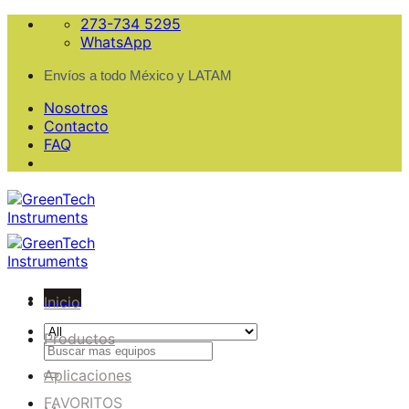
Skip
273-734 5295
to
WhatsApp
content
Envíos a todo México y LATAM
Nosotros
Contacto
FAQ
Menu
Inicio
Productos
Buscar
por:
Aplicaciones
FAVORITOS