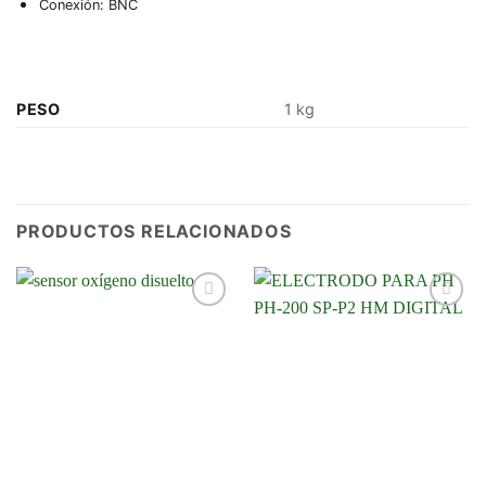
Conexión: BNC
PESO
1 kg
PRODUCTOS RELACIONADOS
Añadir
Añadir
a la
a la
lista de
lista de
deseos
deseos